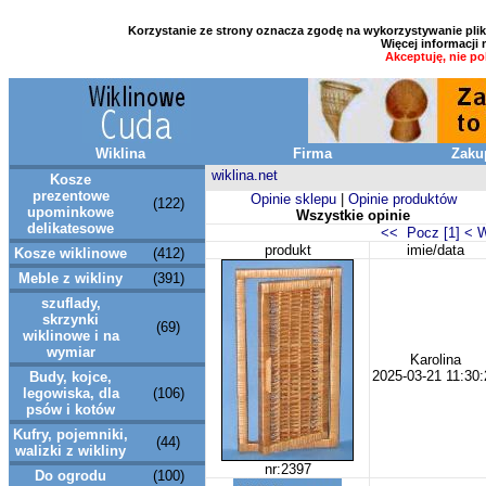
Korzystanie ze strony oznacza zgodę na wykorzystywanie plikó
Więcej informacji
Akceptuję, nie p
Wiklina
Firma
Zaku
wiklina.net
Kosze
prezentowe
Opinie sklepu
|
Opinie produktów
(122)
upominkowe
Wszystkie opinie
delikatesowe
<< Pocz [1]
< 
produkt
imie/data
Kosze wiklinowe
(412)
Meble z wikliny
(391)
szuflady,
skrzynki
(69)
wiklinowe i na
wymiar
Karolina
2025-03-21 11:30:
Budy, kojce,
legowiska, dla
(106)
psów i kotów
Kufry, pojemniki,
(44)
walizki z wikliny
nr:2397
Do ogrodu
(100)