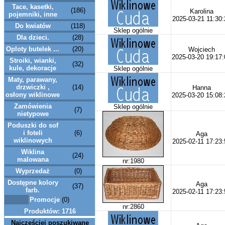
Tace, kasetki,
(186)
Karolina
pojemniki, inne
2025-03-21 11:30:
Do kwiatów
(118)
Sklep ogólnie
Dla dzieci.
(28)
Oploty butelek ...
(20)
Wojciech
2025-03-20 19:17:
Stroiki, wianki,
(32)
kule, dekoracje
Sklep ogólnie
Maty, parawany,
drzwiczki ,
(14)
Hanna
osłony wiklinowe
2025-03-20 15:08:
Zamówienia
Sklep ogólnie
(7)
nietypowe
Poduszki do sof
i foteli
(6)
Aga
wiklinowych
2025-02-11 17:23:
Wiklina
(24)
malowana
nr:1980
Wyprzedaż
(0)
Dostępne kolory
Aga
(37)
farb.
2025-02-11 17:23:
Promocje
(0)
nr:2860
Produktów: 1716
Najczęściej poszukiwane